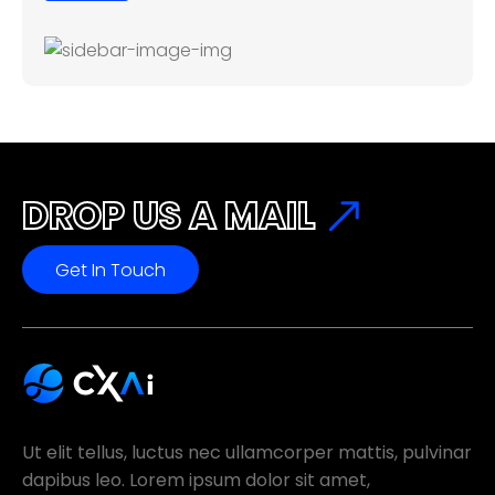
DROP US A MAIL
Get In Touch
Ut elit tellus, luctus nec ullamcorper mattis, pulvinar
dapibus leo. Lorem ipsum dolor sit amet,