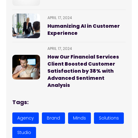
APRIL 17, 2024
Humanizing AI in Customer
Experience
APRIL 17, 2024
How Our Financial Services
Client Boosted Customer
Satisfaction by 38% with
Advanced Sentiment
Analysis
Tags:
Agency
Brand
Minds
Solutions
Studio